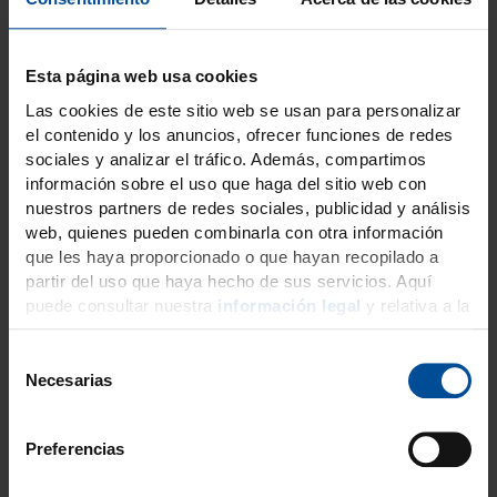
Ecosite Elements
Esta página web usa cookies
Ecosite Elements es su composite universal
Las cookies de este sitio web se usan para personalizar
para la región anterior y posterior. La
el contenido y los anuncios, ofrecer funciones de redes
innovadora tecnología NC1 («non-
sociales y analizar el tráfico. Además, compartimos
clustering») garantiza las mejores propiedades
información sobre el uso que haga del sitio web con
mecánicas y un manejo único. Podrá satisfacer
nuestros partners de redes sociales, publicidad y análisis
web, quienes pueden combinarla con otra información
cualquier requisito estético con el sistema de
que les haya proporcionado o que hayan recopilado a
colores inteligente.
partir del uso que haya hecho de sus servicios. Aquí
puede consultar nuestra
información legal
y relativa a la
protección de datos
.
Descubra Ecosite
S
Elements
Necesarias
e
l
e
Preferencias
c
c