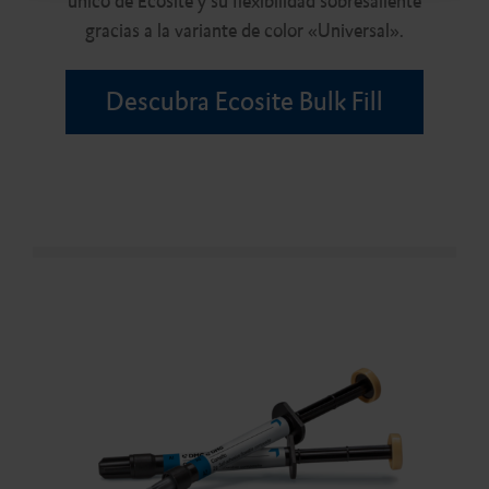
único de Ecosite y su flexibilidad sobresaliente
o
gracias a la variante de color «Universal».
Descubra Ecosite Bulk Fill