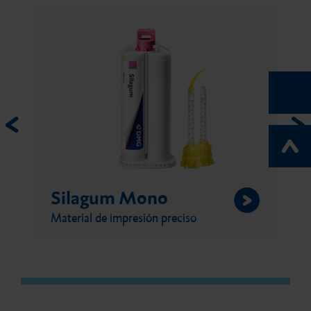
Silagum Mono
Sila
Material de impresión preciso
Material 