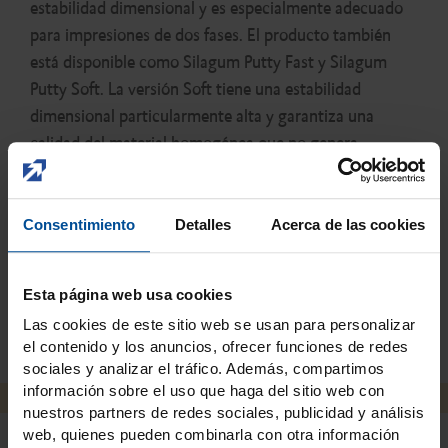
estabilidad dimensional y es especialmente adecuado
para impresiones de dos fases. El producto también
está disponible como Silagum Putty Fast y Silagum
Putty Soft. La versión Soft tiene una estabilidad
dimensional particularmente alta y garantiza una
calidad del material homogénea que no genera
burbujas. El material puede aplicarse directamente en
la cubeta.
Consentimiento
Detalles
Acerca de las cookies
Esta página web usa cookies
Cerrar
Las cookies de este sitio web se usan para personalizar
el contenido y los anuncios, ofrecer funciones de redes
sociales y analizar el tráfico. Además, compartimos
información sobre el uso que haga del sitio web con
nuestros partners de redes sociales, publicidad y análisis
web, quienes pueden combinarla con otra información