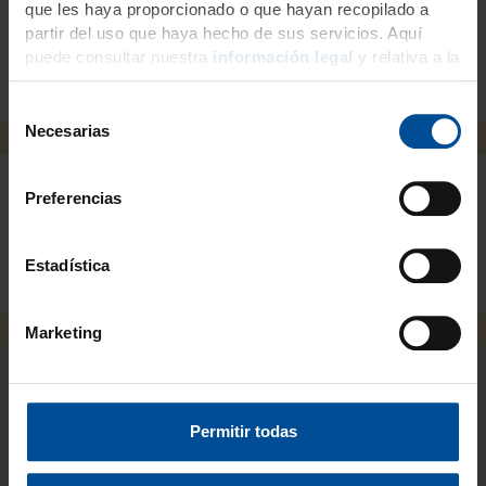
que les haya proporcionado o que hayan recopilado a
partir del uso que haya hecho de sus servicios. Aquí
Contenido
puede consultar nuestra
información legal
y relativa a la
protección de datos
.
S
Necesarias
e
l
e
Preferencias
c
Descargas
c
i
Estadística
ó
n
Marketing
d
e
c
o
Permitir todas
n
¿Desea recibir más
s