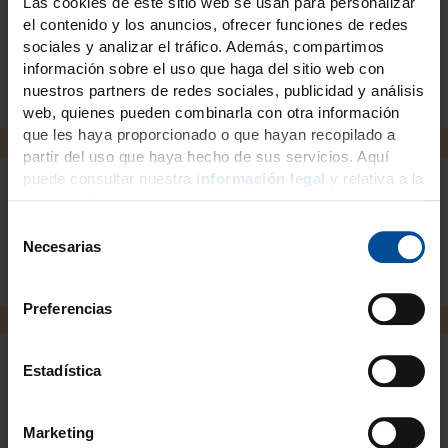
Las cookies de este sitio web se usan para personalizar
el contenido y los anuncios, ofrecer funciones de redes
Cerrar
sociales y analizar el tráfico. Además, compartimos
información sobre el uso que haga del sitio web con
nuestros partners de redes sociales, publicidad y análisis
web, quienes pueden combinarla con otra información
que les haya proporcionado o que hayan recopilado a
partir del uso que haya hecho de sus servicios. Aquí
puede consultar nuestra
información legal
y relativa a la
protección de datos
.
Contenido
S
Necesarias
e
l
e
Preferencias
c
c
i
Estadística
ó
Descargas
n
Marketing
d