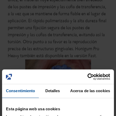
de los postes de impresión y las cofia de transferencia,
a la vez que se mantiene de forma fiable en el lugar de
aplicación. El rápido polimerizado y la alta dureza final
permiten una fijación segura de los postes de
impresión y las cofias de transferencia, evitando así la
torsión. Otro punto a su favor es la reproducción
precisa de las estructuras gingivales. Honigum Pro
Heavy también está disponible en la versión Fast.
Consentimiento
Detalles
Acerca de las cookies
Esta página web usa cookies