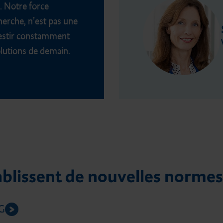
r. Notre force
herche, n’est pas une
vestir constamment
olutions de demain.
ablissent de nouvelles normes
MG