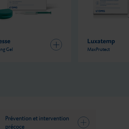
atemp
Ecosite
tect
One
Prévention et intervention
précoce