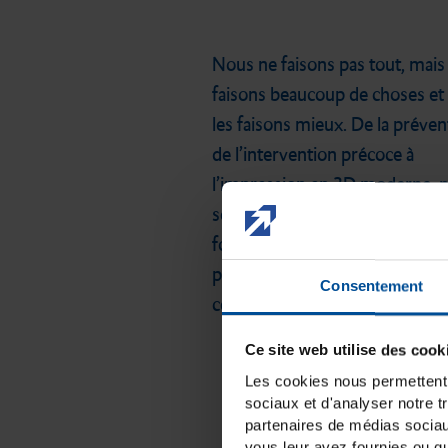
Nous ne faisons pas tout, mais
faisons beaucoup de choses et
les faisons mieux. De la préven
de l’intervention précoce à
l’impression en 3D moderne, 
solutions synonymes de qualité
fonctionnalité sont appréciées
plus de 80 pays du monde. Dé
Consentement
certaines d’entre elles ici.
Ce site web utilise des cook
Les cookies nous permettent d
sociaux et d'analyser notre t
partenaires de médias sociaux
vous leur avez fournies ou qu'