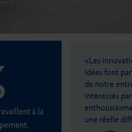
%
Les innovati
idées font pa
de notre ent
intéressés par
enthousiasmen
vaillent à la
une réelle dif
ppement.