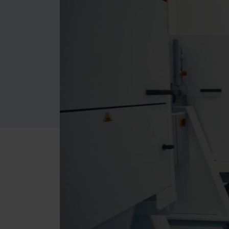
Thérapie de
restauration directe
Empreinte
Prothèses provisoires
Prothèses
permanentes