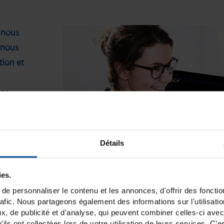
 nous
 nous
tion et
nos
 et de
 dans
couvrez
Détails
ies.
e personnaliser le contenu et les annonces, d'offrir des fonctio
rafic. Nous partageons également des informations sur l'utilisati
, de publicité et d'analyse, qui peuvent combiner celles-ci avec
ils ont collectées lors de votre utilisation de leurs services. C’