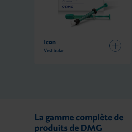
n
t
e
m
e
n
t
DeltaFil
La gamme complète de
produits de DMG