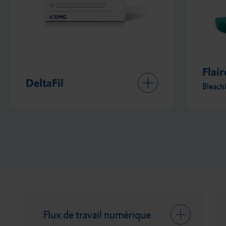
Flairesse
Lux
Bleaching Gel
MaxPro
Flux de travail numérique