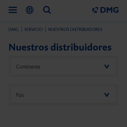
DMG
SERVICIO
NUESTROS DISTRIBUIDORES
Soluciones odontológicas
Empresa
Formación y eventos
Nuestros distribuidores
Trabajo digital
Esto es DMG
Academia DMG
Continente
Prevención e intervención
Hitos
Eventos
precoz
País
Tratamiento de