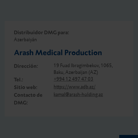
Distribuidor DMG para:
Azerbaiyán
Arash Medical Production
19 Fuad Ibragimbekov, 1065,
Dirección:
Baku, Azerbaijan (AZ)
+994 12 497 47 03
Tel.:
https://www.adb.az/
Sitio web:
kamal@arash-holding.az
Contacto de
DMG: