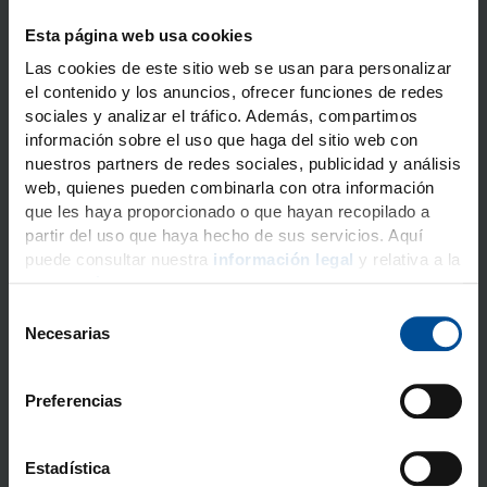
Esta página web usa cookies
Las cookies de este sitio web se usan para personalizar
el contenido y los anuncios, ofrecer funciones de redes
Distribuidor DMG para:
sociales y analizar el tráfico. Además, compartimos
Países Bajos
información sobre el uso que haga del sitio web con
nuestros partners de redes sociales, publicidad y análisis
ADT B.V., American Dental
web, quienes pueden combinarla con otra información
Trading
que les haya proporcionado o que hayan recopilado a
partir del uso que haya hecho de sus servicios. Aquí
Laarakkerweg 5, 5061 JR,
puede consultar nuestra
información legal
y relativa a la
Dirección:
Oisterwiijk, Netherlands (NL)
protección de datos
.
+31 (0) 13 528 8055
Tel.:
S
Necesarias
http://www.adt.nl
Sitio web:
e
verkoop@adt.nl
l
Contacto de
e
DMG:
Preferencias
c
c
i
Estadística