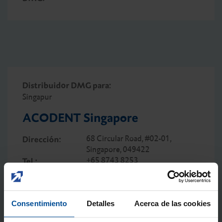
Distribuidor DMG para:
Singapur
ACODENT Singapore
68 Circular Road, #02-01,
Dirección:
Singapore, 049422
+65 8743 8253
Tel.:
kateryna@acodentsupplies.com
Contacto de
DMG:
Consentimiento
Detalles
Acerca de las cookies