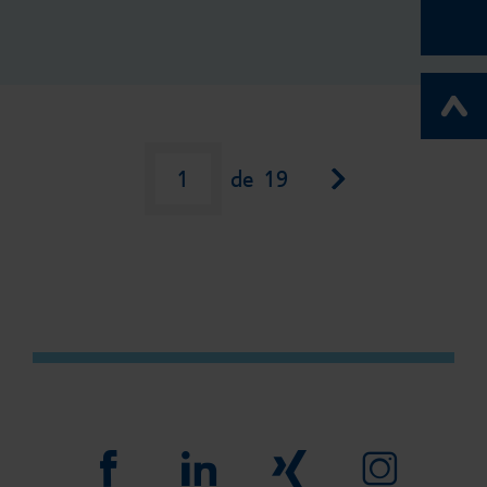
Página siguient
1
de
19