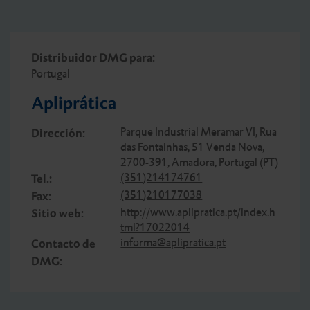
Distribuidor DMG para:
Portugal
Apliprática
Parque Industrial Meramar VI, Rua
Dirección:
das Fontainhas, 51 Venda Nova,
2700-391, Amadora, Portugal (PT)
(351)214174761
Tel.:
(351)210177038
Fax:
http://www.aplipratica.pt/index.h
Sitio web:
tml?17022014
informa@aplipratica.pt
Contacto de
DMG: