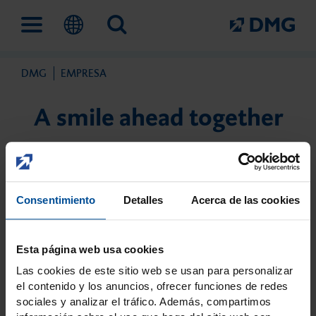
DMG
EMPRESA
Soluciones odontológicas
Empresa
Formación y eventos
Servicio
A smile ahead together
Trabajo digital
Esto es DMG
Academia DMG
Nuestros distribuidores
Consentimiento
Detalles
Acerca de las cookies
Prevención e intervención
Hitos
Eventos
Contacto
precoz
Esta página web usa cookies
Las cookies de este sitio web se usan para personalizar
el contenido y los anuncios, ofrecer funciones de redes
Tratamiento de
sociales y analizar el tráfico. Además, compartimos