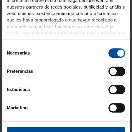
información sobre el uso que haga del sitio web con
restauración directa
nuestros partners de redes sociales, publicidad y análisis
web, quienes pueden combinarla con otra información
Esto es DMG
que les haya proporcionado o que hayan recopilado a
Impresión
partir del uso que haya hecho de sus servicios. Aquí
puede consultar nuestra
información legal
y relativa a la
protección de datos
.
S
Prótesis provisionales
Necesarias
e
l
e
Preferencias
c
Prótesis permanentes
c
i
Estadística
ó
Accesorios
n
Marketing
d
e
c
Objetivos
o