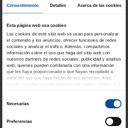
Consentimiento
Detalles
Acerca de las cookies
Esta página web usa cookies
Las cookies de este sitio web se usan para personalizar
el contenido y los anuncios, ofrecer funciones de redes
sociales y analizar el tráfico. Además, compartimos
¿Desea recibir más
información sobre el uso que haga del sitio web con
nuestros partners de redes sociales, publicidad y análisis
información sobre Flairesse
web, quienes pueden combinarla con otra información
que les haya proporcionado o que hayan recopilado a
Gel? Con gusto le
partir del uso que haya hecho de sus servicios. Aquí
contactaremos.
puede consultar nuestra
información legal
y relativa a la
protección de datos
.
S
Clínica dental/laboratorio
Nombre de la clínica
Necesarias
e
*
dental/laboratorio
*
l
e
Preferencias
c