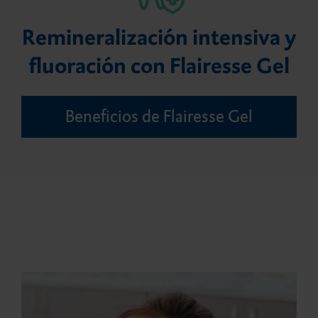
Material para base cavitaria
mordida
DMG Tray Adhesive
Remineralización intensiva y
fluoración con Flairesse Gel
Adhesivo
Elementos de retracción
MixStar eMotion
Beneficios de Flairesse Gel
Reconstrucción de
muñones y postes
intrarradiculares