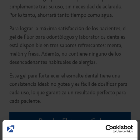
simplemente tras su uso, sin necesidad de aclarado.
Por lo tanto, ahorrará tanto tiempo como agua.
Para lograr la máxima satisfacción de los pacientes, el
gel de flúor para odontólogos y laboratorios dentales
está disponible en tres sabores refrescantes: menta,
melón y fresa. Además, no contiene ninguno de los
desencadenantes habituales de alergias.
Este gel para fortalecer el esmalte dental tiene una
consistencia ideal: no gotea y es fácil de dosificar para
cada uso, lo que garantiza un resultado perfecto para
cada paciente.
Pruebe Flairesse Gel